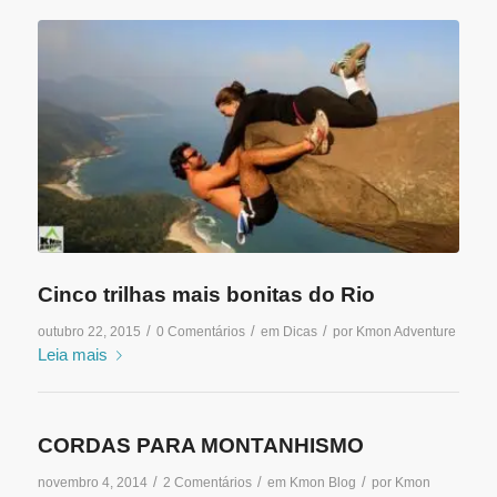
Cinco trilhas mais bonitas do Rio
/
/
/
outubro 22, 2015
0 Comentários
em
Dicas
por
Kmon Adventure
Leia mais
CORDAS PARA MONTANHISMO
/
/
/
novembro 4, 2014
2 Comentários
em
Kmon Blog
por
Kmon