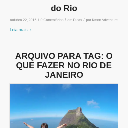
do Rio
/
/
/
outubro 22, 2015
0 Comentários
em
Dicas
por
Kmon Adventure
Leia mais
ARQUIVO PARA TAG:
O
QUE FAZER NO RIO DE
JANEIRO