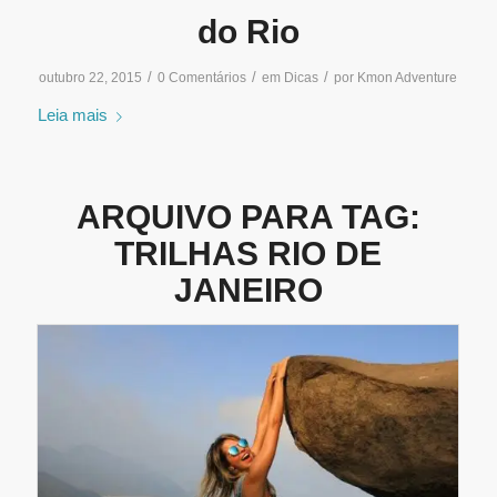
do Rio
/
/
/
outubro 22, 2015
0 Comentários
em
Dicas
por
Kmon Adventure
Leia mais
ARQUIVO PARA TAG:
TRILHAS RIO DE
JANEIRO