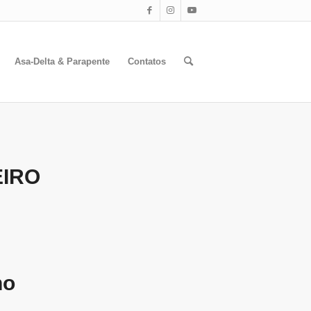
Asa-Delta & Parapente
Contatos
EIRO
no