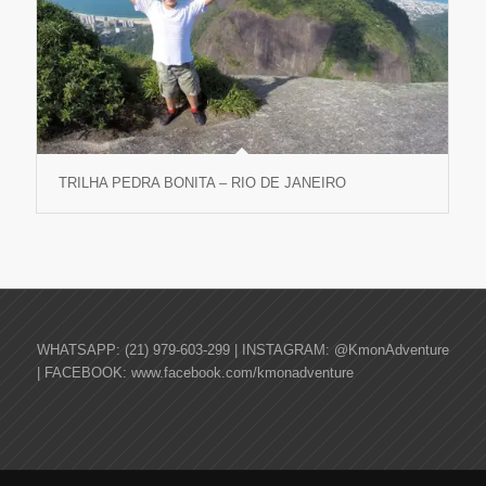
TRILHA PEDRA BONITA – RIO DE JANEIRO
WHATSAPP: (21) 979-603-299 | INSTAGRAM: @KmonAdventure
| FACEBOOK: www.facebook.com/kmonadventure