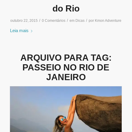
do Rio
/
/
/
outubro 22, 2015
0 Comentários
em
Dicas
por
Kmon Adventure
Leia mais
ARQUIVO PARA TAG:
PASSEIO NO RIO DE
JANEIRO