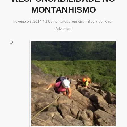
MONTANHISMO
/
/
/
novembro 3, 2014
2 Comentários
em
Kmon Blog
por
Kmon
Adventure
O