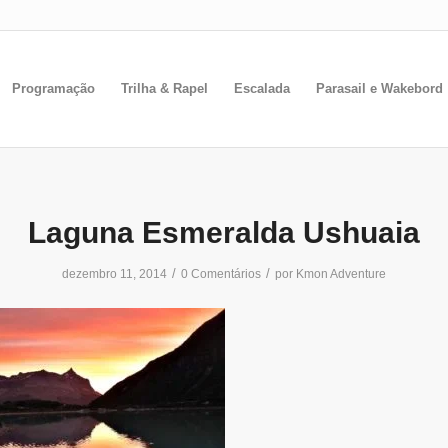
Programação
Trilha & Rapel
Escalada
Parasail e Wakebord
Laguna Esmeralda Ushuaia
/
/
dezembro 11, 2014
0 Comentários
por
Kmon Adventure