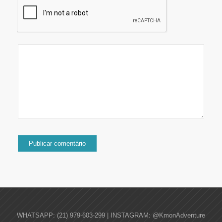
WHATSAPP: (21) 979-603-299 | INSTAGRAM: @KmonAdventure