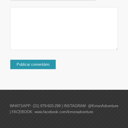
WHATSAPP: (21) 979-603-299 | INSTAGRAM: @KmonAdventure
| FACEBOOK: www.facebook.com/kmonadventure