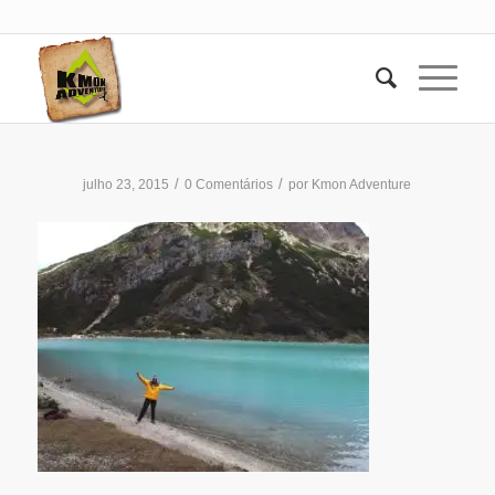
/
/
julho 23, 2015
0 Comentários
por
Kmon Adventure