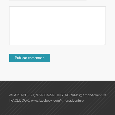
WHATSAPP: (21) 979-603-299 | INSTAGRAM: @KmonAdventure
| FACEBOOK: www.facebook.com/kmonadventure