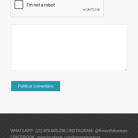
WHATSAPP: (21) 979-603-299 | INSTAGRAM: @KmonAdventure
| FACEBOOK: www.facebook.com/kmonadventure