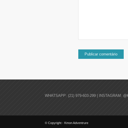
WHATSAPP: (21) 979-603-299 | INSTAGRAM: @
© Copyright - Kmon Adventrure