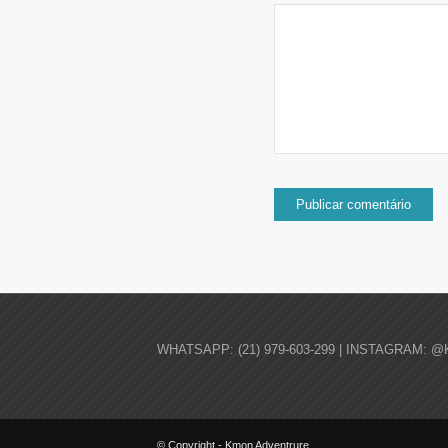
WHATSAPP: (21) 979-603-299 | INSTAGRAM: @
© Copyright - Kmon Adventrure