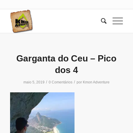
Garganta do Ceu – Pico
dos 4
/
/
maio 5, 2019
0 Comentários
por
Kmon Adventure