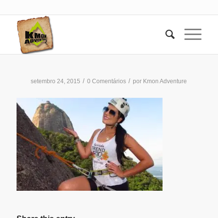
/
/
setembro 24, 2015
0 Comentários
por
Kmon Adventure