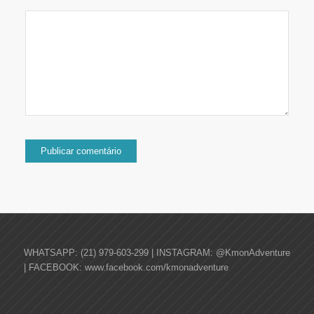
WHATSAPP: (21) 979-603-299 | INSTAGRAM: @KmonAdventure
| FACEBOOK: www.facebook.com/kmonadventure