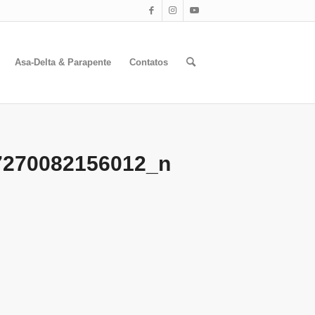
Asa-Delta & Parapente
Contatos
7270082156012_n