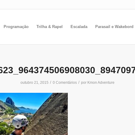
Programação
Trilha & Rapel
Escalada
Parasail e Wakebord
623_964374506908030_894709
/
/
outubro 21, 2015
0 Comentários
por
Kmon Adventure