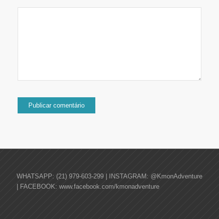
WHATSAPP: (21) 979-603-299 | INSTAGRAM: @KmonAdventure
| FACEBOOK: www.facebook.com/kmonadventure