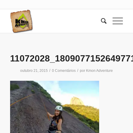
11072028_180907715264977
/
/
outubro 21, 2015
0 Comentários
por
Kmon Adventure