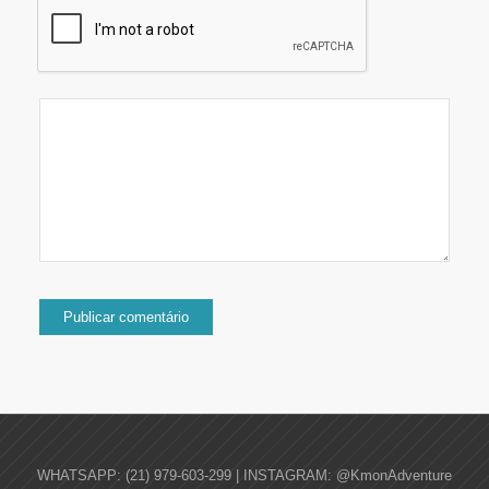
WHATSAPP: (21) 979-603-299 | INSTAGRAM: @KmonAdventure