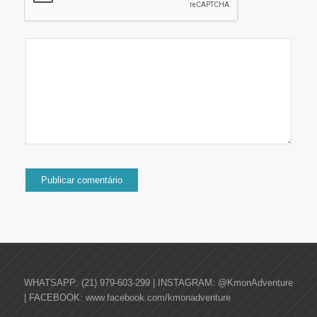
WHATSAPP: (21) 979-603-299 | INSTAGRAM: @KmonAdventure
| FACEBOOK: www.facebook.com/kmonadventure