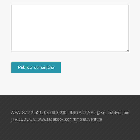
WHATSAPP: (21) 979-603-299 | INSTAGRAM: @KmonAdventure
| FACEBOOK: www.facebook.com/kmonadventure