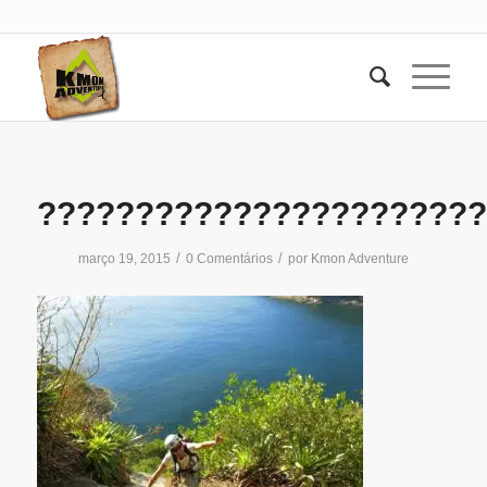
???????????????????????
/
/
março 19, 2015
0 Comentários
por
Kmon Adventure