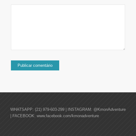
WHATSAPP: (21) 979-603-299 | INSTAGRAM: @KmonAdventure
| FACEBOOK: www.facebook.com/kmonadventure