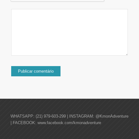
WHATSAPP: (21) 979-603-299 | INSTAGRAM: @KmonAdventure
| FACEBOOK: www.facebook.com/kmonadventure