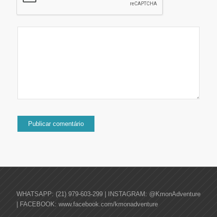
WHATSAPP: (21) 979-603-299 | INSTAGRAM: @KmonAdventure
| FACEBOOK: www.facebook.com/kmonadventure