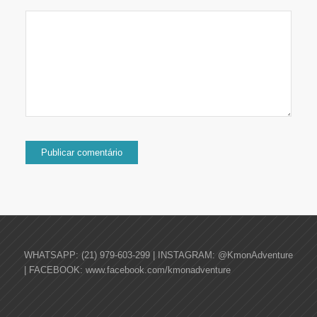
WHATSAPP: (21) 979-603-299 | INSTAGRAM: @KmonAdventure
| FACEBOOK: www.facebook.com/kmonadventure