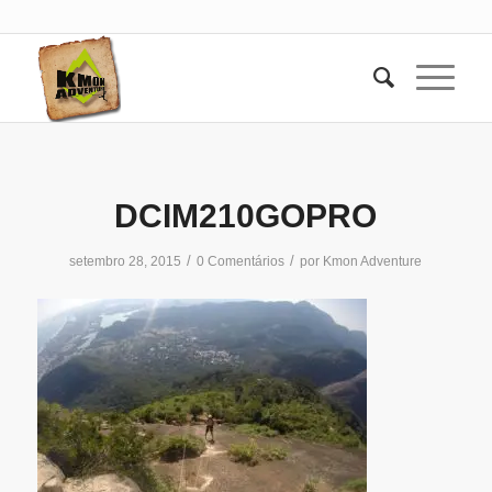
DCIM210GOPRO
/
/
setembro 28, 2015
0 Comentários
por
Kmon Adventure