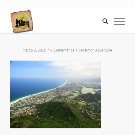
/
/
março 2, 2015
0 Comentários
por
Kmon Adventure