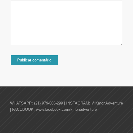
WHATSAPP: (21) 979-603-299 | INSTAGRAM: @KmonAdventure
| FACEBOOK: www.facebook.com/kmonadventure