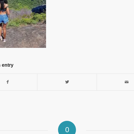
 entry
0