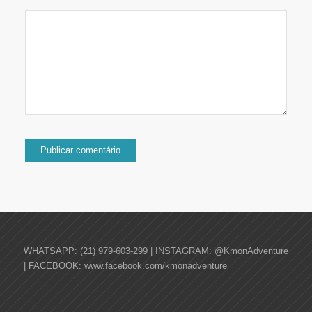
WHATSAPP: (21) 979-603-299 | INSTAGRAM: @KmonAdventure
| FACEBOOK: www.facebook.com/kmonadventure