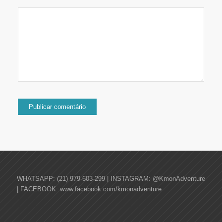
WHATSAPP: (21) 979-603-299 | INSTAGRAM: @KmonAdventure
| FACEBOOK: www.facebook.com/kmonadventure