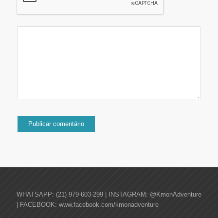
WHATSAPP: (21) 979-603-299 | INSTAGRAM: @KmonAdventure
| FACEBOOK: www.facebook.com/kmonadventure