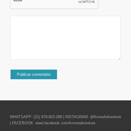
WHATSAPP: (21) 979-603-299 | INSTAGRAM: @KmonAdventure
| FACEBOOK: www.facebook.com/kmonadventure