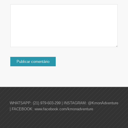
WHATSAPP: (21) 979-603-299 | INSTAGRAM: @KmonAdventure
| FACEBOOK: www.facebook.com/kmonadventure