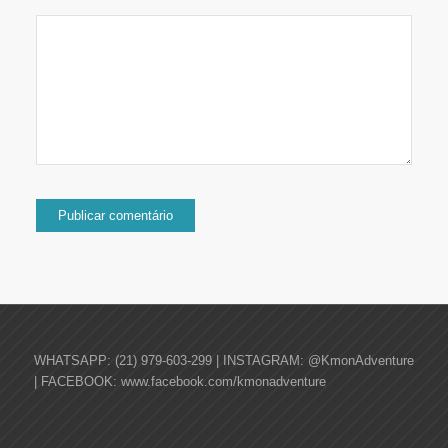
WHATSAPP: (21) 979-603-299 | INSTAGRAM: @KmonAdventure
| FACEBOOK: www.facebook.com/kmonadventure