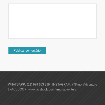
WHATSAPP: (21) 979-603-299 | INSTAGRAM: @KmonAdventure
| FACEBOOK: www.facebook.com/kmonadventure