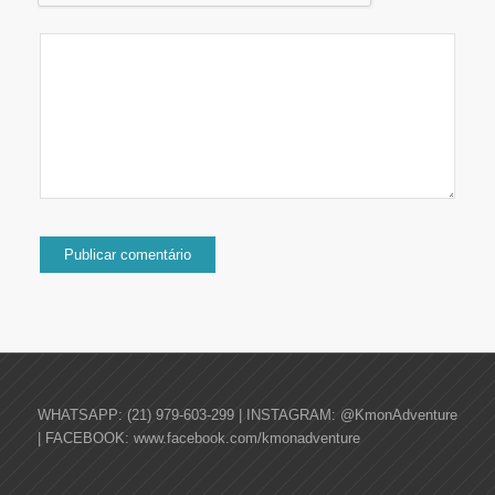
WHATSAPP: (21) 979-603-299 | INSTAGRAM: @KmonAdventure
| FACEBOOK: www.facebook.com/kmonadventure