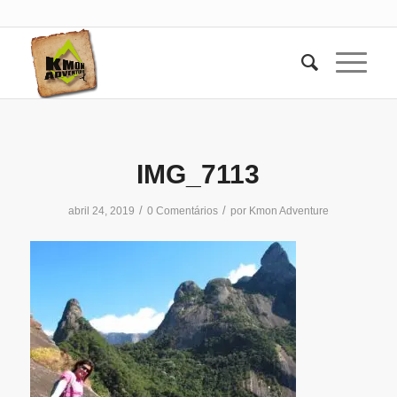
IMG_7113
/
/
abril 24, 2019
0 Comentários
por
Kmon Adventure