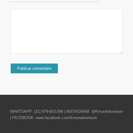
WHATSAPP: (21) 979-603-299 | INSTAGRAM: @KmonAdventure
| FACEBOOK: www.facebook.com/kmonadventure