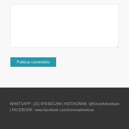
WHATSAPP: (21) 979-603-299 | INSTAGRAM: @KmonAdventure
| FACEBOOK: www.facebook.com/kmonadventure