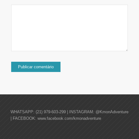
WHATSAPP: (21) 979-603-299 | INSTAGRAM: @KmonAdventure
| FACEBOOK: www.facebook.com/kmonadventure