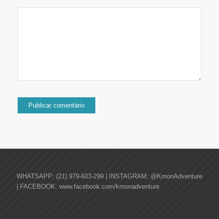
WHATSAPP: (21) 979-603-299 | INSTAGRAM: @KmonAdventure
| FACEBOOK: www.facebook.com/kmonadventure