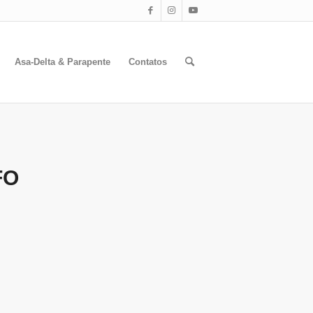
Asa-Delta & Parapente
Contatos
FO