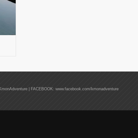
KmonAdventure | FACEBOOK: www.facebook.com/kmonadventure