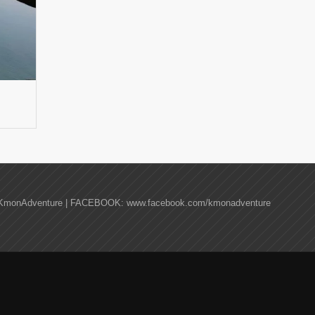
KmonAdventure | FACEBOOK: www.facebook.com/kmonadventure