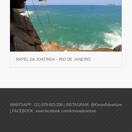
RAPEL DA JOATINGA – RIO DE JANEIRO
WHATSAPP: (21) 979-603-299 | INSTAGRAM: @KmonAdventure
| FACEBOOK: www.facebook.com/kmonadventure