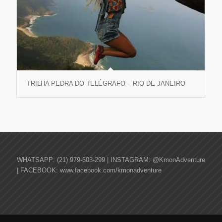
TRILHA PEDRA DO TELÉGRAFO – RIO DE JANEIRO
WHATSAPP: (21) 979-603-299 | INSTAGRAM: @KmonAdventure
| FACEBOOK: www.facebook.com/kmonadventure