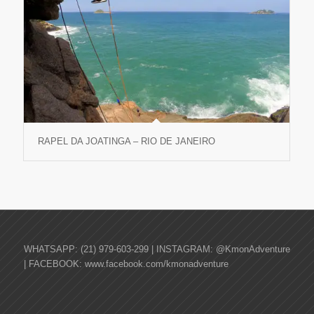
RAPEL DA JOATINGA – RIO DE JANEIRO
WHATSAPP: (21) 979-603-299 | INSTAGRAM: @KmonAdventure
| FACEBOOK: www.facebook.com/kmonadventure