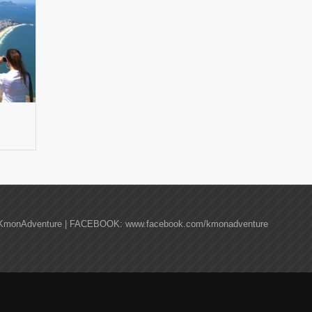
KmonAdventure | FACEBOOK: www.facebook.com/kmonadventure