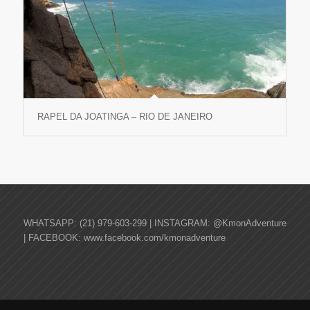
RAPEL DA JOATINGA – RIO DE JANEIRO
WHATSAPP: (21) 979-603-299 | INSTAGRAM: @KmonAdventure
| FACEBOOK: www.facebook.com/kmonadventure