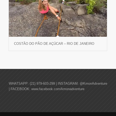
COSTÃO DO PÃO DE AÇÚCAR – RIO DE JANEIRO
WHATSAPP: (21) 979-603-299 | INSTAGRAM: @KmonAdventure
| FACEBOOK: www.facebook.com/kmonadventure